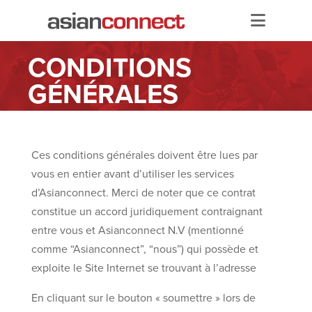
CONDITIONS
Accueil
GÉNÉRALES
Services
Multiple Sportsbook
Asianodds Account
Ces conditions générales doivent être lues par
Payments
vous en entier avant d’utiliser les services
d’Asianconnect. Merci de noter que ce contrat
constitue un accord juridiquement contraignant
Affiliation
entre vous et Asianconnect N.V (mentionné
comme “Asianconnect”, “nous”) qui possède et
Promotion
exploite le Site Internet se trouvant à l’adresse
En cliquant sur le bouton « soumettre » lors de