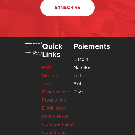
S’INSCRIRE
Quick
Paiements
Links
Bitcoin
FAQ
Neteller
Sitemap
Tether
Jue
Skrill
Responsable
Payz
Programme
D’affiliation
Politique De
Confidentialité
Conditions