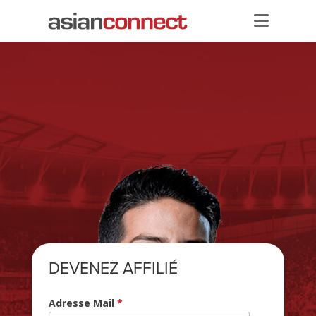
Accueil
Services
Multiple Sportsbook
Asianodds Account
Payments
Affiliation
Promotion
DEVENEZ AFFILIÉ
Adresse Mail
*