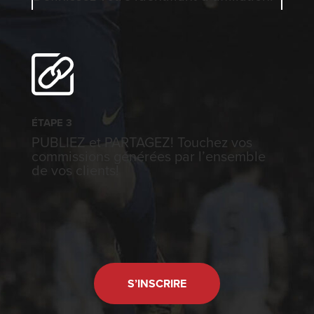
ÉTAPE 3
PUBLIEZ et PARTAGEZ! Touchez vos
commissions générées par l’ensemble
de vos clients!
S’INSCRIRE